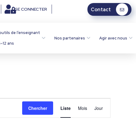
SE CONNECTER
Contact
outils de l’enseignant
Nos partenaires
Agir avec nous
-12 ans
N
Chercher
Liste
Mois
Jour
a
v