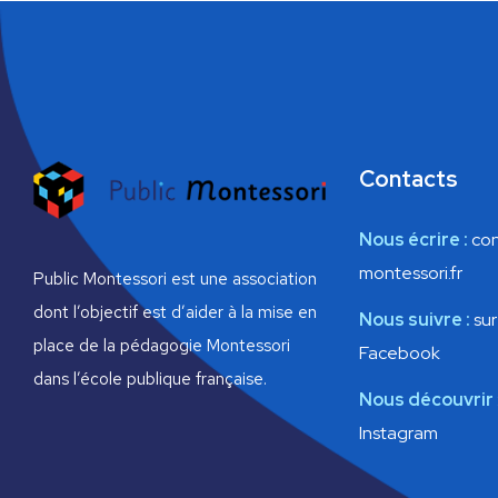
u
e
s
É
Contacts
v
Nous écrire :
con
è
montessori.fr
Public Montessori est une association
n
dont l’objectif est d’aider à la mise en
Nous suivre :
sur
place de la pédagogie Montessori
Facebook
e
dans l’école publique française.
Nous découvrir
m
Instagram
e