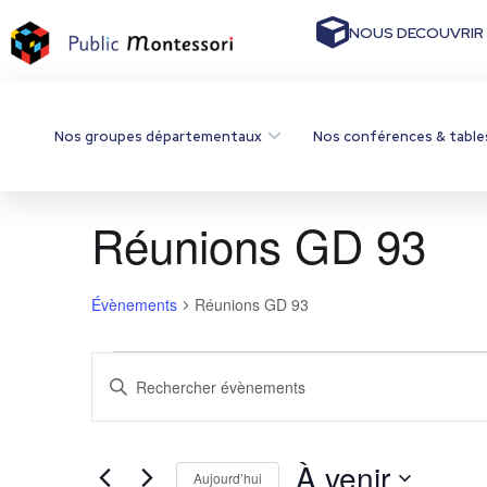
NOUS DECOUVRIR
Nos groupes départementaux
Nos conférences & table
Réunions GD 93
Évènements
Réunions GD 93
R
S
a
e
i
s
c
i
À venir
Aujourd’hui
r