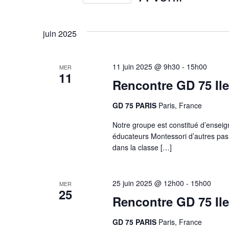
h
m
S
o
é
e
t
l
juin 2025
-
e
r
c
c
l
t
11 juin 2025 @ 9h30
-
15h00
MER
é
i
c
11
.
Rencontre GD 75 Ile
o
R
n
h
e
n
GD 75 PARIS
Paris, France
c
e
e
h
z
Notre groupe est constitué d’enseign
e
u
éducateurs Montessori d’autres pas
e
r
n
dans la classe […]
c
e
t
h
d
e
a
n
r
25 juin 2025 @ 12h00
-
15h00
t
MER
25
É
e
Rencontre GD 75 Ile
v
a
.
è
GD 75 PARIS
Paris, France
n