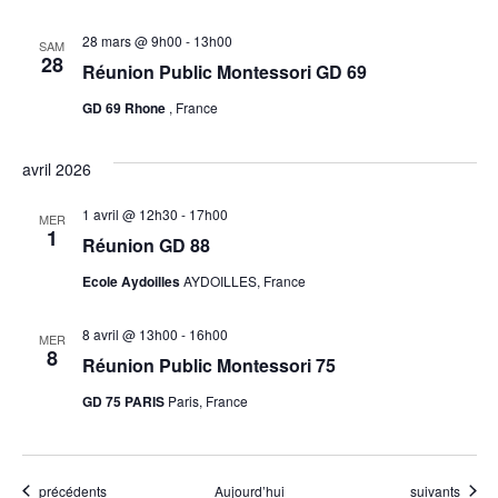
s
É
28 mars @ 9h00
-
13h00
SAM
28
Réunion Public Montessori GD 69
v
GD 69 Rhone
, France
è
avril 2026
n
1 avril @ 12h30
-
17h00
MER
e
1
Réunion GD 88
m
Ecole Aydoilles
AYDOILLES, France
e
8 avril @ 13h00
-
16h00
MER
8
Réunion Public Montessori 75
n
GD 75 PARIS
Paris, France
t
s
Évènements
Évènements
précédents
Aujourd’hui
suivants