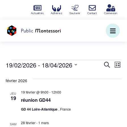
Actualités
Adhérez
Soutenir
Contact
Connexion
R
N
19/02/2026
 - 
18/04/2026
R
L
e
S
a
i
e
c
é
s
février 2026
v
l
h
c
t
e
e
19 février @ 9h00
-
12h00
e
i
JEU
c
r
19
h
réunion GD44
t
c
g
i
GD 44 Loire-Atlantique
, France
h
e
o
a
e
n
n
28 février
-
1 mars
t
SAM