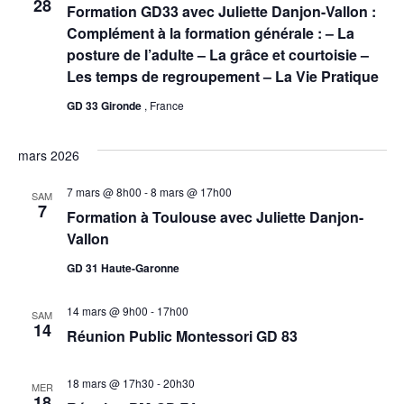
r
28
e
Formation GD33 avec Juliette Danjon-Vallon :
i
z
c
Complément à la formation générale : – La
u
posture de l’adulte – La grâce et courtoisie –
o
n
h
Les temps de regroupement – La Vie Pratique
e
n
d
e
GD 33 Gironde
, France
a
d
t
e
e
e
mars 2026
.
t
v
7 mars @ 8h00
-
8 mars @ 17h00
SAM
7
Formation à Toulouse avec Juliette Danjon-
u
n
Vallon
e
a
GD 31 Haute-Garonne
s
v
14 mars @ 9h00
-
17h00
É
SAM
14
Réunion Public Montessori GD 83
i
v
g
è
18 mars @ 17h30
-
20h30
MER
18