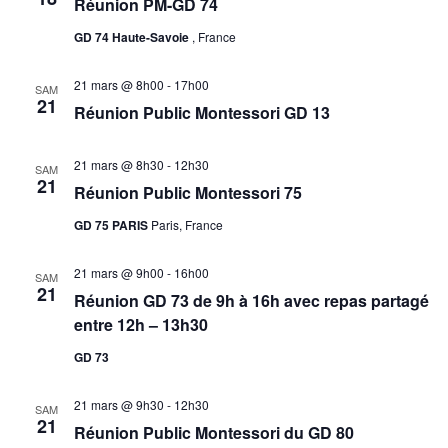
Réunion PM-GD 74
n
a
GD 74 Haute-Savoie
, France
e
t
m
21 mars @ 8h00
-
17h00
SAM
i
21
Réunion Public Montessori GD 13
e
o
n
21 mars @ 8h30
-
12h30
SAM
21
n
t
Réunion Public Montessori 75
GD 75 PARIS
Paris, France
d
e
21 mars @ 9h00
-
16h00
SAM
21
Réunion GD 73 de 9h à 16h avec repas partagé
v
entre 12h – 13h30
u
GD 73
e
21 mars @ 9h30
-
12h30
SAM
21
Réunion Public Montessori du GD 80