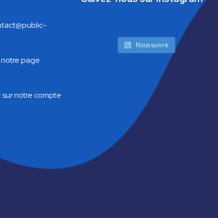
tact@public-
Nous suivre
 notre page
:
sur notre compte