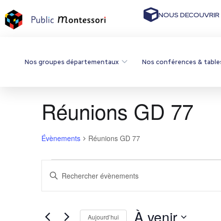
NOUS DECOUVRIR
Nos groupes départementaux
Nos conférences & table
Réunions GD 77
Évènements
Réunions GD 77
R
S
a
e
i
s
c
i
À venir
Aujourd’hui
r