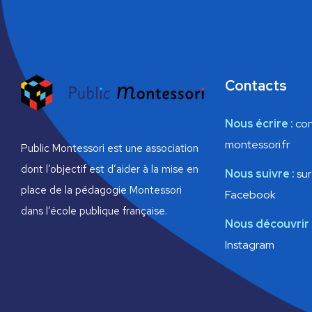
v
e
m
i
e
n
g
t
s
Contacts
a
p
a
t
r
Nous écrire :
con
m
montessori.fr
i
o
Public Montessori est une association
t
dont l’objectif est d’aider à la mise en
Nous suivre :
sur
-
o
c
place de la pédagogie Montessori
Facebook
l
n
dans l’école publique française.
é
Nous découvrir
.
d
Instagram
e
v