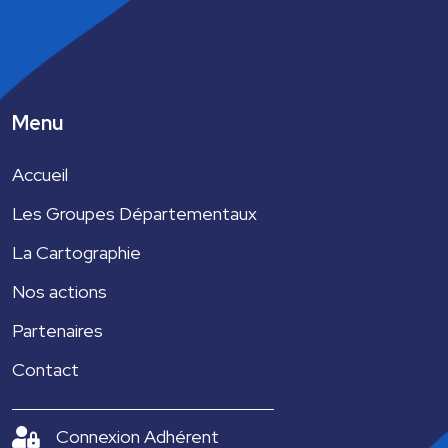
É
v
è
Menu
n
e
Accueil
m
Les Groupes Départementaux
e
La Cartographie
n
Nos actions
t
Partenaires
Contact
Connexion Adhérent