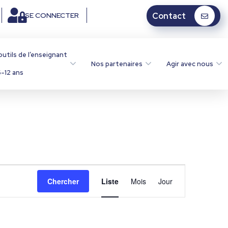
SE CONNECTER
Contact
outils de l’enseignant
Nos partenaires
Agir avec nous
-12 ans
N
Chercher
Liste
Mois
Jour
a
v