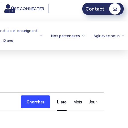
SE CONNECTER
Contact
outils de l’enseignant
Nos partenaires
Agir avec nous
-12 ans
N
Chercher
Liste
Mois
Jour
a
v