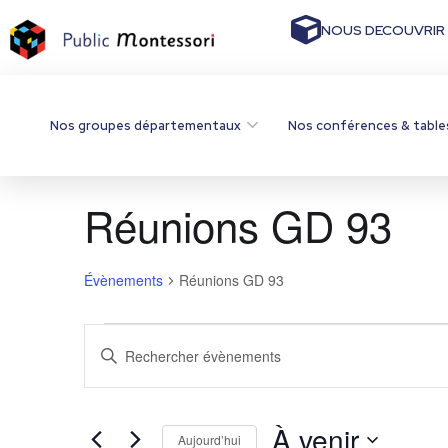
NOUS DECOUVRIR
Nos groupes départementaux
Nos conférences & table
Réunions GD 93
Évènements
Réunions GD 93
R
S
a
e
i
s
c
i
À venir
Aujourd’hui
r