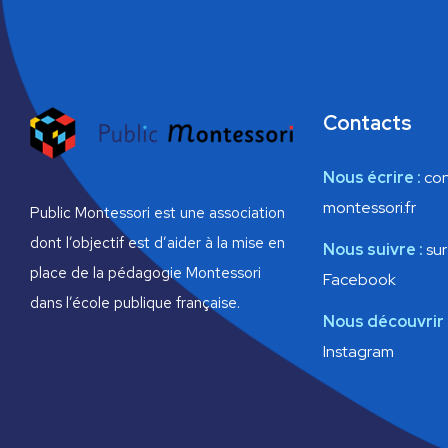
v
e
m
i
e
n
g
t
s
Contacts
a
p
a
t
r
Nous écrire :
con
m
montessori.fr
i
o
Public Montessori est une association
t
dont l’objectif est d’aider à la mise en
Nous suivre :
sur
-
o
c
place de la pédagogie Montessori
Facebook
l
n
dans l’école publique française.
é
Nous découvrir
.
d
Instagram
e
v