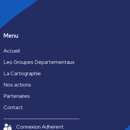
É
v
è
Menu
n
e
Accueil
m
Les Groupes Départementaux
e
La Cartographie
n
Nos actions
t
Partenaires
Contact
Connexion Adhérent