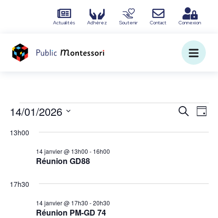
Actualités
Adhérez
Soutenir
Contact
Connexion
R
N
14/01/2026
R
J
e
S
a
o
e
13h00
c
é
u
v
l
h
c
r
14 janvier @ 13h00
-
16h00
e
e
Réunion GD88
i
c
r
h
t
c
g
i
17h30
h
e
o
a
e
n
14 janvier @ 17h30
-
20h30
n
Réunion PM-GD 74
t