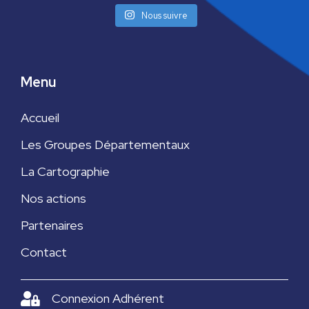
s
Nous suivre
É
v
Menu
è
n
Accueil
Les Groupes Départementaux
e
La Cartographie
m
Nos actions
e
Partenaires
n
Contact
t
s
Connexion Adhérent