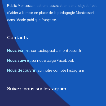
n
a
Public Montessori est une association dont l’objectif est
e
d’aider à la mise en place de la pédagogie Montessori
t
m
dans l’école publique française.
i
e
o
n
Contacts
n
t
Nous écrire :
contact@public-montessori.fr
d
Nous suivre :
sur notre page Facebook
e
Nous découvrir
:
sur notre compte Instagram
v
u
Suivez-nous sur Instagram
e