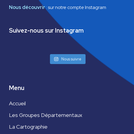
u
Nous découvrir
:
sur notre compte Instagram
e
Suivez-nous sur Instagram
s
É
v
Nous suivre
è
n
Menu
e
Accueil
m
Les Groupes Départementaux
e
La Cartographie