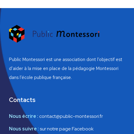
v
É
É
i
v
v
g
è
è
n
a
n
e
t
e
m
Public Montessori est une association dont l’objectif est
i
m
d’aider à la mise en place de la pédagogie Montessori
e
o
e
dans l’école publique française.
n
n
n
t
Contacts
d
t
e
s
Nous écrire :
contact@public-montessori.fr
v
Nous suivre :
sur notre page Facebook