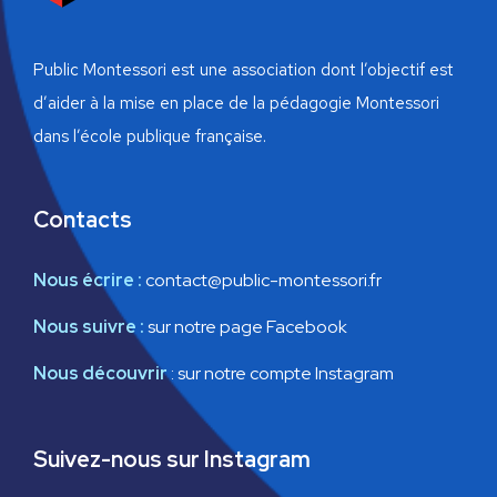
i
v
v
g
è
è
Public Montessori est une association dont l’objectif est
n
a
d’aider à la mise en place de la pédagogie Montessori
n
dans l’école publique française.
e
t
e
m
i
m
Contacts
e
o
e
n
Nous écrire :
contact@public-montessori.fr
n
n
t
Nous suivre :
sur notre page Facebook
d
t
Nous découvrir
:
sur notre compte Instagram
e
s
v
Suivez-nous sur Instagram