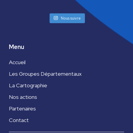
u
e
Nous suivre
s
É
Menu
v
è
Accueil
n
Les Groupes Départementaux
La Cartographie
e
Nos actions
m
Partenaires
e
Contact
n