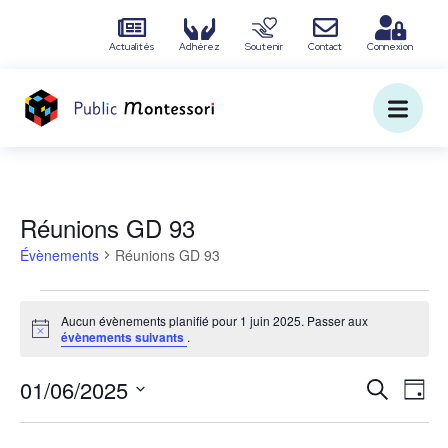
Actualités
Adhérez
Soutenir
Contact
Connexion
Réunions GD 93
Évènements
Réunions GD 93
Aucun évènements planifié pour 1 juin 2025. Passer aux
N
évènements suivants
.
o
t
R
N
01/06/2025
i
R
J
c
e
S
e
a
o
e
c
é
u