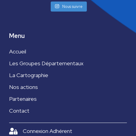
Nous suivre
v
u
e
Menu
s
Accueil
É
Les Groupes Départementaux
v
La Cartographie
è
Nos actions
Partenaires
n
Contact
e
m
Connexion Adhérent