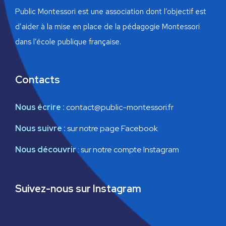
a
Public Montessori est une association dont l’objectif est
s
v
d’aider à la mise en place de la pédagogie Montessori
É
dans l’école publique française.
i
v
g
è
Contacts
n
a
e
Nous écrire :
contact@public-montessori.fr
t
m
Nous suivre :
sur notre page Facebook
i
e
Nous découvrir
:
sur notre compte Instagram
o
n
n
t
Suivez-nous sur Instagram
d
e