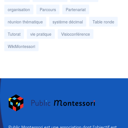
organisation
Parcours
Partenariat
réunion thématique
système décimal
Table ronde
Tutorat
vie pratique
Visioconférence
WikiMontessori
Public Montessori est une association dont l’objectif est