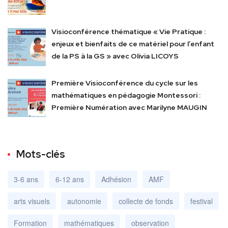
Visioconférence thématique « Vie Pratique :
enjeux et bienfaits de ce matériel pour l’enfant
de la PS à la GS » avec Olivia LICOYS
Première Visioconférence du cycle sur les
mathématiques en pédagogie Montessori :
Première Numération avec Marilyne MAUGIN
Mots-clés
3-6 ans
6-12 ans
Adhésion
AMF
arts visuels
autonomie
collecte de fonds
festival
Formation
mathématiques
observation