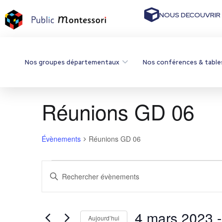
NOUS DECOUVRIR
Nos groupes départementaux
Nos conférences & table
Réunions GD 06
Évènements
Réunions GD 06
R
S
a
e
i
s
c
i
4 mars 2023
 -
Aujourd’hui
r