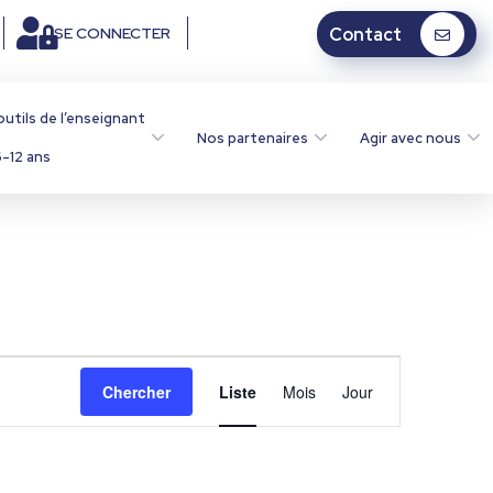
SE CONNECTER
Contact
outils de l’enseignant
Nos partenaires
Agir avec nous
-12 ans
N
Chercher
Liste
Mois
Jour
a
v