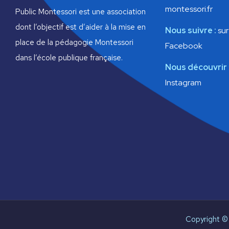
montessori.fr
u
Public Montessori est une association
dont l’objectif est d’aider à la mise en
Nous suivre :
sur
e
place de la pédagogie Montessori
Facebook
s
dans l’école publique française.
Nous découvrir
É
Instagram
v
è
n
e
m
e
Copyright © 